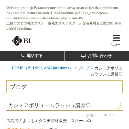
Warning
: count(): Parameter must be an array or an object that implements
Countable in
/home/riseworks11/bl-hiroshima.jp/public_html/wp/wp-
content/themes/rcnt/functions/f-base.php
on line
497
広島市のまつ毛エクステ・眉毛エクステスクールなら商材も充実のBLINK
LASH hiroshima
ホーム
BL SALON
メニュー
コンセプト
電話する
お問い合わせ
コース・料金一覧
HOME（BLINK LASH hiroshima）
>
ブログ
>
カシミアボリュ
ームラッシュ講習♡
卒業後独立サポート
ブログ
卒業生の声
スクール情報
カシミアボリュームラッシュ講習♡
よくある質問
投稿日：2016.09.20
広島でのまつ毛エクステ商材販売、スクールの
新着情報