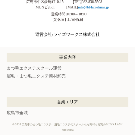
広島市中区鉄砲町10-15
[TEL]
082-836-5508
MONビル3F
[MAIL]
info@bl-hiroshima.jp
[営業時間]10:00～18:00
[定休日] 土/日/祝日
運営会社/ライズワークス株式会社
事業内容
まつ毛エクステスクール運営
眉毛・まつ毛エクステ商材卸売
営業エリア
広島市全域
©
2016
広島市のまつ毛エクステ・眉毛エクステのスクールなら商材も充実のBLINK LASH
hiroshima