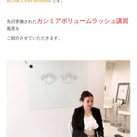
BLINK LASH hiroshima
です。
ブログ
ショールーム案内
カシミアボリュームラッシュ講習
先日実施された
風景を
商品情報
ご紹介させていただきます。
お問い合わせ
商品購入
プライバシーポリシー
サイトマップ