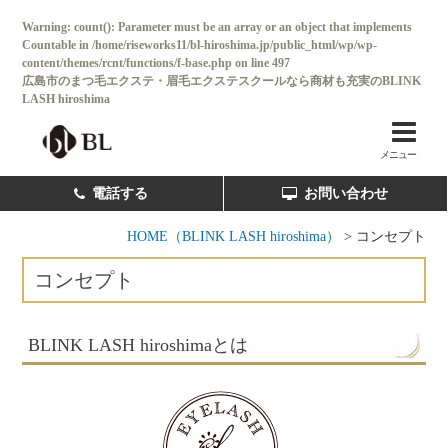
Warning
: count(): Parameter must be an array or an object that implements
Countable in
/home/riseworks11/bl-hiroshima.jp/public_html/wp/wp-
content/themes/rcnt/functions/f-base.php
on line
497
広島市のまつ毛エクステ・眉毛エクステスクールなら商材も充実のBLINK
LASH hiroshima
ホーム
BL SALON
メニュー
コンセプト
電話する
お問い合わせ
コース・料金一覧
HOME（BLINK LASH hiroshima）
>
コンセプト
卒業後独立サポート
コンセプト
卒業生の声
BLINK LASH hiroshimaとは
スクール情報
よくある質問
新着情報