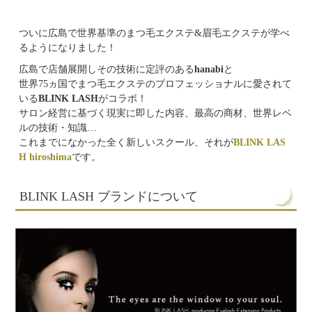
ついに広島で世界基準のまつ毛エクステ&眉毛エクステが学べ
るようになりました！
広島で店舗展開しその技術に定評のある
hanabi
と
世界75ヵ国でまつ毛エクステのプロフェッショナルに愛されて
いる
BLINK LASH
がコラボ！
サロン経営に基づく現実に即した内容、最高の商材、世界レベ
ルの技術・知識…
これまでになかった全く新しいスクール、それが
BLINK LAS
H hiroshima
です。
BLINK LASH ブランドについて