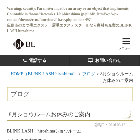
Warning
: count(): Parameter must be an array or an object that implements
Countable in
/home/riseworks11/bl-hiroshima.jp/public_html/wp/wp-
content/themes/rcnt/functions/f-base.php
on line
497
広島市のまつ毛エクステ・眉毛エクステスクールなら商材も充実のBLINK
LASH hiroshima
ホーム
BL SALON
メニュー
コンセプト
電話する
お問い合わせ
コース・料金一覧
HOME（BLINK LASH hiroshima）
>
ブログ
>
8月ショウルーム
お休みのご案内
卒業後独立サポート
ブログ
卒業生の声
スクール情報
8月ショウルームお休みのご案内
よくある質問
投稿日：2016.08.13
BLINK LASH hiroshimaショウルーム
新着情報