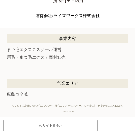
[定休日] 土/日/祝日
運営会社/ライズワークス株式会社
事業内容
まつ毛エクステスクール運営
眉毛・まつ毛エクステ商材卸売
営業エリア
広島市全域
©
2016
広島市のまつ毛エクステ・眉毛エクステのスクールなら商材も充実のBLINK LASH
hiroshima
PCサイトを表示