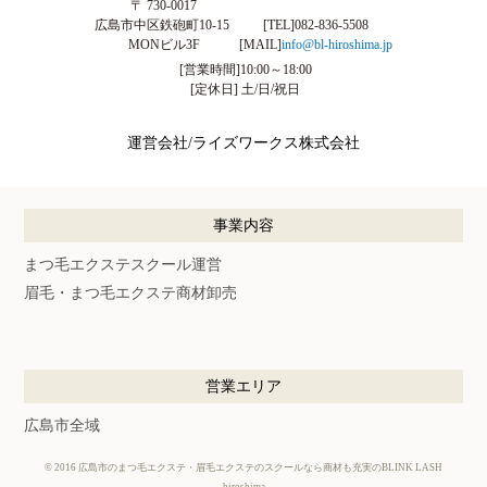
〒 730-0017
広島市中区鉄砲町10-15
[TEL]
082-836-5508
MONビル3F
[MAIL]
info@bl-hiroshima.jp
[営業時間]10:00～18:00
[定休日] 土/日/祝日
運営会社/ライズワークス株式会社
事業内容
まつ毛エクステスクール運営
眉毛・まつ毛エクステ商材卸売
営業エリア
広島市全域
©
2016
広島市のまつ毛エクステ・眉毛エクステのスクールなら商材も充実のBLINK LASH
hiroshima