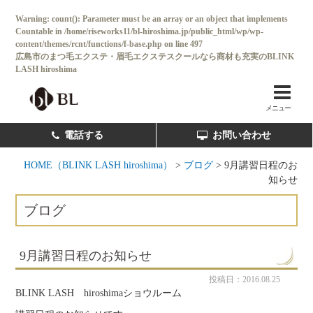
Warning
: count(): Parameter must be an array or an object that implements
Countable in
/home/riseworks11/bl-hiroshima.jp/public_html/wp/wp-
content/themes/rcnt/functions/f-base.php
on line
497
広島市のまつ毛エクステ・眉毛エクステスクールなら商材も充実のBLINK
LASH hiroshima
ホーム
BL SALON
メニュー
コンセプト
電話する
お問い合わせ
コース・料金一覧
HOME（BLINK LASH hiroshima）
>
ブログ
>
9月講習日程のお
知らせ
卒業後独立サポート
ブログ
卒業生の声
スクール情報
9月講習日程のお知らせ
よくある質問
投稿日：2016.08.25
BLINK LASH hiroshimaショウルーム
新着情報